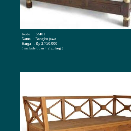
Kode : SM01
Nama : Bangku jawa
Harga : Rp 2.750.000
( include busa + 2 guling )