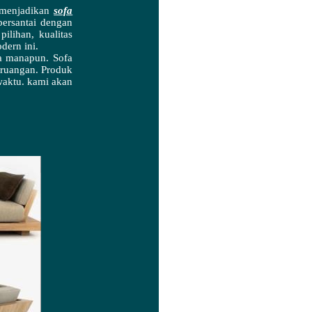
k menjadikan
sofa
ersantai dengan
ilihan, kualitas
dern ini.
ta manapun. Sofa
i ruangan. Produk
waktu. kami akan