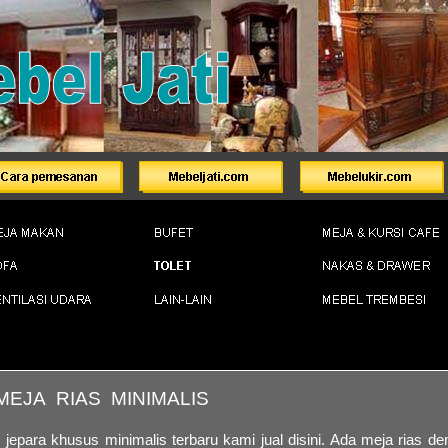
MEJA RIAS MINIMALIS
 jepara khusus minimalis terbaru kami jual disini. Ada meja rias de