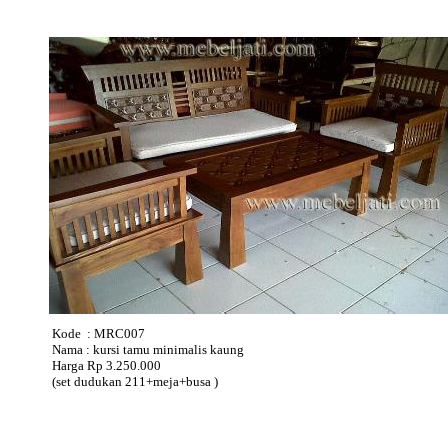
Kode : MRC007
Nama : kursi tamu minimalis kaung
Harga Rp 3.250.000
(set dudukan 211+meja+busa )