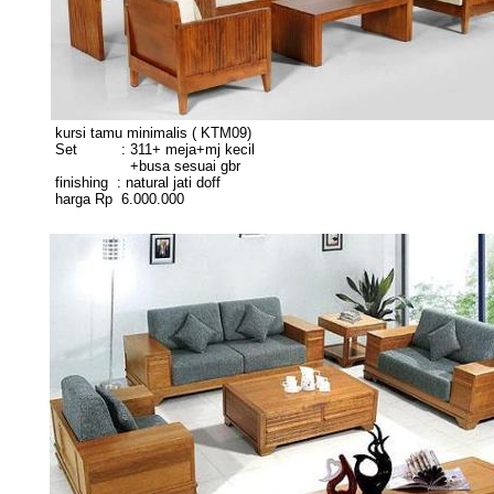
kursi tamu minimalis ( KTM09)
Set : 311+ meja+mj kecil
+busa sesuai gbr
finishing : natural jati doff
harga Rp 6.000.000