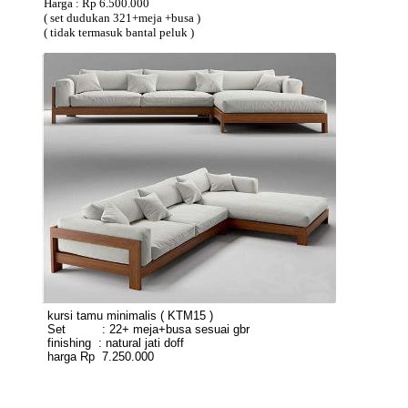
Harga : Rp 6.500.000
( set dudukan 321+meja +busa )
( tidak termasuk bantal peluk )
kursi tamu minimalis ( KTM15 )
Set : 22+ meja+busa sesuai gbr
finishing : natural jati doff
harga Rp 7.250.000