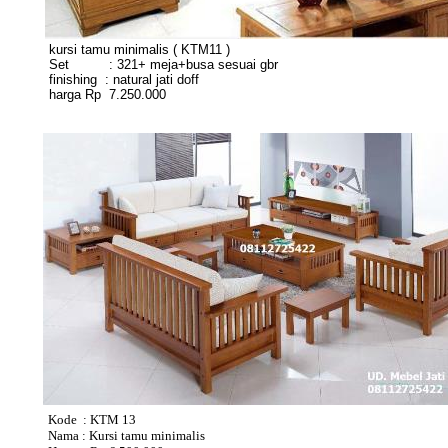
kursi tamu minimalis ( KTM11 )
Set : 321+ meja+busa sesuai gbr
finishing : natural jati doff
harga Rp 7.250.000
Kode : KTM 13
Nama : Kursi tamu minimalis